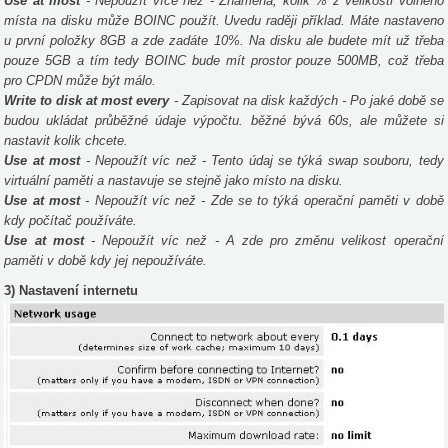
Use at most
- Nepoužít více než - Znamená, kolik % z velikosti volného
místa na disku může BOINC použít. Uvedu raději příklad. Máte nastaveno
u první položky 8GB a zde zadáte 10%. Na disku ale budete mít už třeba
pouze 5GB a tím tedy BOINC bude mít prostor pouze 500MB, což třeba
pro CPDN může být málo.
Write to disk at most every
- Zapisovat na disk každých - Po jaké době se
budou ukládat průběžné údaje výpočtu. běžné bývá 60s, ale můžete si
nastavit kolik chcete.
Use at most
- Nepoužít víc než - Tento údaj se týká swap souboru, tedy
virtuální paměti a nastavuje se stejně jako místo na disku.
Use at most
- Nepoužít víc než - Zde se to týká operační paměti v době
kdy počítač používáte.
Use at most
- Nepoužít víc než - A zde pro změnu velikost operační
paměti v době kdy jej nepoužíváte.
3) Nastavení internetu