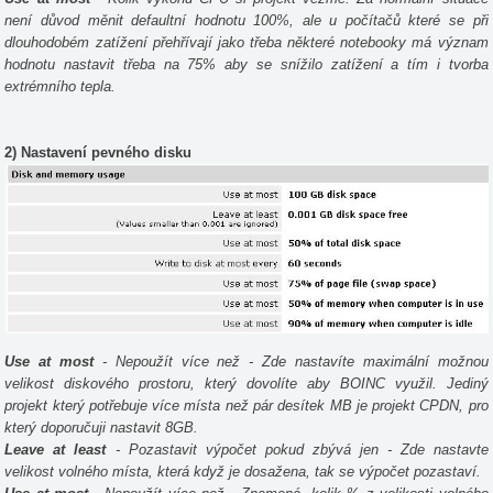
není důvod měnit defaultní hodnotu 100%, ale u počítačů které se při
dlouhodobém zatížení přehřívají jako třeba některé notebooky má význam
hodnotu nastavit třeba na 75% aby se snížilo zatížení a tím i tvorba
extrémního tepla.
2) Nastavení pevného disku
Use at most
- Nepoužít více než - Zde nastavíte maximální možnou
velikost diskového prostoru, který dovolíte aby BOINC využil. Jediný
projekt který potřebuje více místa než pár desítek MB je projekt CPDN, pro
který doporučuji nastavit 8GB.
Leave at least
- Pozastavit výpočet pokud zbývá jen - Zde nastavte
velikost volného místa, která když je dosažena, tak se výpočet pozastaví.