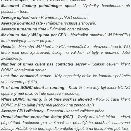
Masoured floating point/integer speed
- Výsledky benchmarku při
posledním testu.
Average upload rate
- Průměrná rychlost odesílání.
Average download rate
- Průměrná rychlost stahování.
Average turnaround time
- Průměrný obrat zásoby.
Maximum daily WU quota per CPU
- Maximální množství WU/den/CPU
které poskytuje server projektu.
Results
- Množství WU které má PC momentálně k zobrazení. Jsou to WU
které jsou před zpracování, čekají na validaci, či byly v nedávné době
zvalidovány.
Number of times client has contacted server
- Kolikrát celkem klient
BOINC kontaktoval server.
Last time contacted server
- Kdy naposledy došlo ke kontaktu počítače
se serverem projektu.
% of time BOINC client is running
- Kolik % času kdy byl klient BOINC
spuštěný měl možnost dle nastavení pracovat.
While BOINC running, % of time work is allowed
- Kolik % času klient
BOINC měl co dělat (tedy měl jednotky na zpracování).
Average CPU efficiency
- Procentní ukazatel validace práce.
Result duration correction factor (DCF)
- Trvalý korekční faktor - udává
přepočítací koeficient pro možnost co přesnějšího dodržení nastavené
zásoby. Průběžně se upravuje dle průběhu výpočtů na konkrétním počítači.