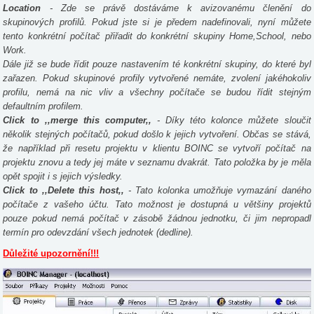
Location
- Zde se právě dostáváme k avizovanému členění do
skupinových profilů. Pokud jste si je předem nadefinovali, nyní můžete
tento konkrétní počítač přiřadit do konkrétní skupiny Home,School, nebo
Work.
Dále již se bude řídit pouze nastavením té konkrétní skupiny, do které byl
zařazen. Pokud skupinové profily vytvořené nemáte, zvolení jakéhokoliv
profilu, nemá na nic vliv a všechny počítače se budou řídit stejným
defaultním profilem.
Click to ,,merge this computer,,
- Díky této kolonce můžete sloučit
několik stejných počítačů, pokud došlo k jejich vytvoření. Občas se stává,
že například při resetu projektu v klientu BOINC se vytvoří počítač na
projektu znovu a tedy jej máte v seznamu dvakrát. Tato položka by je měla
opět spojit i s jejich výsledky.
Click to ,,Delete this host,,
- Tato kolonka umožňuje vymazání daného
počítače z vašeho účtu. Tato možnost je dostupná u většiny projektů
pouze pokud nemá počítač v zásobě žádnou jednotku, či jim nepropadl
termín pro odevzdání všech jednotek (dedline).
Důležité upozornění!!!