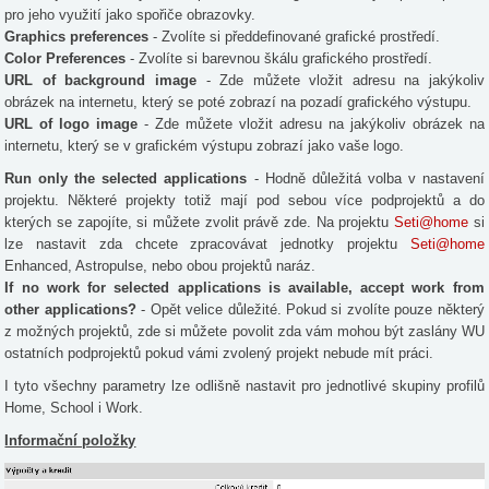
pro jeho využití jako spořiče obrazovky.
Graphics preferences
- Zvolíte si předdefinované grafické prostředí.
Color Preferences
- Zvolíte si barevnou škálu grafického prostředí.
URL of background image
- Zde můžete vložit adresu na jakýkoliv
obrázek na internetu, který se poté zobrazí na pozadí grafického výstupu.
URL of logo image
- Zde můžete vložit adresu na jakýkoliv obrázek na
internetu, který se v grafickém výstupu zobrazí jako vaše logo.
Run only the selected applications
- Hodně důležitá volba v nastavení
projektu. Některé projekty totiž mají pod sebou více podprojektů a do
kterých se zapojíte, si můžete zvolit právě zde. Na projektu
Seti@home
si
lze nastavit zda chcete zpracovávat jednotky projektu
Seti@home
Enhanced, Astropulse, nebo obou projektů naráz.
If no work for selected applications is available, accept work from
other applications?
- Opět velice důležité. Pokud si zvolíte pouze některý
z možných projektů, zde si můžete povolit zda vám mohou být zaslány WU
ostatních podprojektů pokud vámi zvolený projekt nebude mít práci.
I tyto všechny parametry lze odlišně nastavit pro jednotlivé skupiny profilů
Home, School i Work.
Informační položky