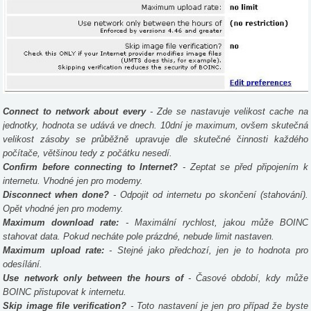
Connect to network about every
- Zde se nastavuje velikost cache na
jednotky, hodnota se udává ve dnech. 10dní je maximum, ovšem skutečná
velikost zásoby se průběžně upravuje dle skutečné činnosti každého
počítače, většinou tedy z počátku nesedí.
Confirm before connecting to Internet?
- Zeptat se před připojením k
internetu. Vhodné jen pro modemy.
Disconnect when done?
- Odpojit od internetu po skončení (stahování).
Opět vhodné jen pro modemy.
Maximum download rate:
- Maximální rychlost, jakou může BOINC
stahovat data. Pokud necháte pole prázdné, nebude limit nastaven.
Maximum upload rate:
- Stejné jako předchozí, jen je to hodnota pro
odesílání.
Use network only between the hours of
- Časové období, kdy může
BOINC přistupovat k internetu.
Skip image file verification?
- Toto nastavení je jen pro případ že byste