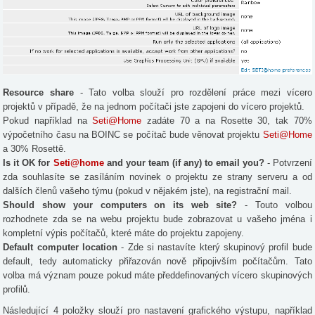
Resource share
- Tato volba slouží pro rozdělení práce mezi vícero
projektů v případě, že na jednom počítači jste zapojeni do vícero projektů.
Pokud například na
Seti@Home
zadáte 70 a na Rosette 30, tak 70%
výpočetního času na BOINC se počítač bude věnovat projektu
Seti@Home
a 30% Rosettě.
Is it OK for
Seti@home
and your team (if any) to email you?
- Potvrzení
zda souhlasíte se zasíláním novinek o projektu ze strany serveru a od
dalších členů vašeho týmu (pokud v nějakém jste), na registrační mail.
Should show your computers on its web site?
- Touto volbou
rozhodnete zda se na webu projektu bude zobrazovat u vašeho jména i
kompletní výpis počítačů, které máte do projektu zapojeny.
Default computer location
- Zde si nastavíte který skupinový profil bude
default, tedy automaticky přiřazován nově připojivším počítačům. Tato
volba má význam pouze pokud máte předdefinovaných vícero skupinových
profilů.
Následující 4 položky slouží pro nastavení grafického výstupu, například