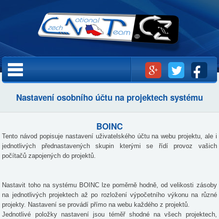
Přejít k
hlavnímu
obsahu
Hlavní menu
Nastavení osobního účtu na projektech systému
BOINC
Tento návod popisuje nastavení uživatelského účtu na webu projektu, ale i
jednotlivých přednastavených skupin kterými se řídí provoz vašich
počítačů zapojených do projektů.
Nastavit toho na systému BOINC lze poměrně hodně, od velikosti zásoby
na jednotlivých projektech až po rozložení výpočetního výkonu na různé
projekty. Nastavení se provádí přímo na webu každého z projektů.
Jednotlivé položky nastavení jsou téměř shodné na všech projektech,