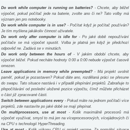
Do work while computer is running on batteries?
- Chcete, aby běžel
výpočet, pokud počítač jede na baterie, zvolte ano či ne? Tato volby má
význam jen pro notebooky.
Do work while computer is in use?
- Počítat když je počítač používán?
Je tím myšlena jakákoliv činnost uživatele.
Do work only after computer is idle for
- Po jaké době nepoužívání
počítače se má výpočet spustit. Volba je platná jen když je předchozí
odpověď ne. Zadává se v minutách.
Do work only between the hours of
- V jakém období chcete, aby
výpočet běžel. Pokud necháte hodnoty 0:00 a 0:00 nebude výpočet časově
omezen.
Leave applications in memory while preempted?
- Má projekt uvolnit
paměť, pokud je pozastaven? Pokud dáte ano, rozdělaná práci se přesune
do swapu. Tato situace nastává i v případě přepínání projektů. Zabraňuje to
přepočítávání od poslední uložené pozice výpočtu, čímž můžete přicházet
o část již zpracované části.
Switch between applications every
- Pokud máte na jednom počítači více
projektů, zde nastavíte po jaké době se mají přepínat.
On multiprocessors, use at most
- Kolik maximálně procesorů má
výpočet využívat, smysl to má jen na víceprocesorových, vícejádrových či
na CPU s technologií HyperThreading.
Use at most
- Kolik výkonu CPU si projekt vezme. Za normální situace