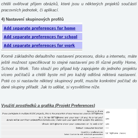
chtěli ověřovat příjem obrázků, které jsou u některých projektů součástí
pracovních jednotek, či aplikací.
4) Nastavení skupinových profilů
Kromě základního defaultního nastavení procesoru, disku a internetu, máte
ještě možnost specifikovat to stejné nastavení pro tři různé profily Home,
School a Work. Toto slouží pro případ kdy zapojujete do jednoho projektu
vícero počítačů a chtěli byste mít pro každý odlišná některá nastavení.
Poté co si nastavíte některý skupinový profil, musíte konkrétní počítač do
dané skupiny přiřadit. Jak to udělat, si vysvětlíme níže.
Využití prostředků a grafika (Projekt Preferences)