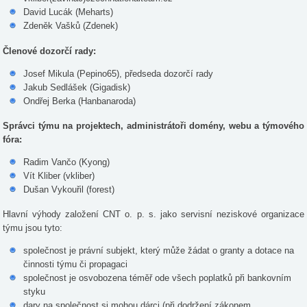
David Lucák (Meharts)
Zdeněk Vašků (Zdenek)
Členové dozorčí rady:
Josef Mikula (Pepino65), předseda dozorčí rady
Jakub Sedlášek (Gigadisk)
Ondřej Berka (Hanbanaroda)
Správci týmu na projektech, administrátoři domény, webu a týmového
fóra:
Radim Vančo (Kyong)
Vít Kliber (vkliber)
Dušan Vykouřil (forest)
Hlavní výhody založení CNT o. p. s. jako servisní neziskové organizace
týmu jsou tyto:
společnost je právní subjekt, který může žádat o granty a dotace na
činnosti týmu či propagaci
společnost je osvobozena téměř ode všech poplatků při bankovním
styku
dary na společnost si mohou dárci (při dodržení zákonem