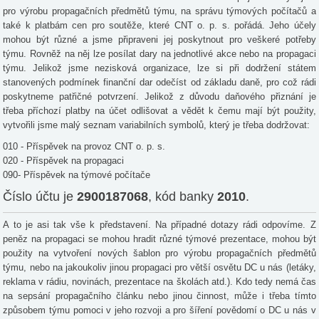
pro výrobu propagačních předmětů týmu, na správu týmových počítačů a
také k platbám cen pro soutěže, které CNT o. p. s. pořádá. Jeho účely
mohou být různé a jsme připraveni jej poskytnout pro veškeré potřeby
týmu. Rovněž na něj lze posílat dary na jednotlivé akce nebo na propagaci
týmu. Jelikož jsme nezisková organizace, lze si při dodržení státem
stanovených podmínek finanční dar odečíst od základu daně, pro což rádi
poskytneme patřičné potvrzení. Jelikož z důvodu daňového přiznání je
třeba příchozí platby na účet odlišovat a vědět k čemu mají být použity,
vytvořili jsme malý seznam variabilních symbolů, který je třeba dodržovat:
010 - Příspěvek na provoz CNT o. p. s.
020 - Příspěvek na propagaci
090- Příspěvek na týmové počítače
Číslo účtu je
2900187068
, kód banky
2010
.
A to je asi tak vše k představení. Na případné dotazy rádi odpovíme. Z
peněz na propagaci se mohou hradit různé týmové prezentace, mohou být
použity na vytvoření nových šablon pro výrobu propagačních předmětů
týmu, nebo na jakoukoliv jinou propagaci pro větší osvětu DC u nás (letáky,
reklama v rádiu, novinách, prezentace na školách atd.). Kdo tedy nemá čas
na sepsání propagačního článku nebo jinou činnost, může i třeba tímto
způsobem týmu pomoci v jeho rozvoji a pro šíření povědomí o DC u nás v