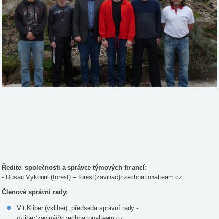
Ředitel společnosti a správce týmových financí:
- Dušan Vykouřil (forest) – forest(zavináč)czechnationalteam.cz
Členové správní rady:
Vít Kliber (vkliber), předseda správní rady -
vkliber(zavináč)czechnationalteam.cz