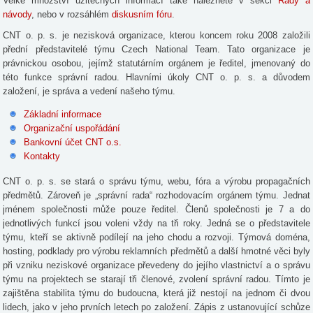
Velké množství užitečných informací také naleznete v sekci
Rady a
návody
, nebo v rozsáhlém
diskusním fóru
.
CNT o. p. s. je nezisková organizace, kterou koncem roku 2008 založili
přední představitelé týmu Czech National Team. Tato organizace je
právnickou osobou, jejímž statutárním orgánem je ředitel, jmenovaný do
této funkce správní radou. Hlavními úkoly CNT o. p. s. a důvodem
založení, je správa a vedení našeho týmu.
Základní informace
Organizační uspořádání
Bankovní účet CNT o.s.
Kontakty
CNT o. p. s. se stará o správu týmu, webu, fóra a výrobu propagačních
předmětů. Zároveň je „správní rada“ rozhodovacím orgánem týmu. Jednat
jménem společnosti může pouze ředitel. Členů společnosti je 7 a do
jednotlivých funkcí jsou voleni vždy na tři roky. Jedná se o představitele
týmu, kteří se aktivně podílejí na jeho chodu a rozvoji. Týmová doména,
hosting, podklady pro výrobu reklamních předmětů a další hmotné věci byly
při vzniku neziskové organizace převedeny do jejího vlastnictví a o správu
týmu na projektech se starají tři členové, zvolení správní radou. Tímto je
zajištěna stabilita týmu do budoucna, která již nestojí na jednom či dvou
lidech, jako v jeho prvních letech po založení. Zápis z ustanovující schůze