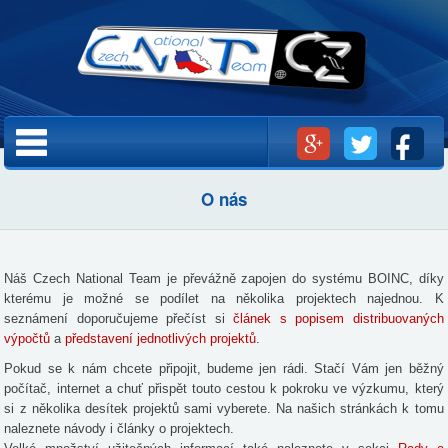
Přejít k
hlavnímu
obsahu
Hlavní menu
O nás
Náš Czech National Team je převážně zapojen do systému BOINC, díky
kterému je možné se podílet na několika projektech najednou. K
seznámení doporučujeme přečíst si
článek s popisem distribuovaných
výpočtů
a
představení jednotlivých projektů
.
Pokud se k nám chcete připojit, budeme jen rádi. Stačí Vám jen běžný
počítač, internet a chuť přispět touto cestou k pokroku ve výzkumu, který
si z několika desítek projektů sami vyberete. Na našich stránkách k tomu
naleznete návody i články o projektech.