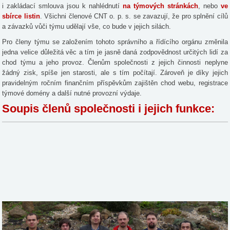
i zakládací smlouva jsou k nahlédnutí
na týmových stránkách
, nebo
ve
sbírce listin
. Všichni členové CNT o. p. s. se zavazují, že pro splnění cílů
a závazků vůči týmu udělají vše, co bude v jejich silách.
Pro členy týmu se založením tohoto správního a řídícího orgánu změnila
jedna velice důležitá věc a tím je jasně daná zodpovědnost určitých lidí za
chod týmu a jeho provoz. Členům společnosti z jejich činnosti neplyne
žádný zisk, spíše jen starosti, ale s tím počítají. Zároveň je díky jejich
pravidelným ročním finančním příspěvkům zajištěn chod webu, registrace
týmové domény a další nutné provozní výdaje.
Soupis členů společnosti i jejich funkce: