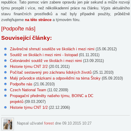
republice. Tato pomoc vám zabere opravdu jen pár sekund a může rozvoji
týmu prospět i více, než několikadenní práce na článku. Výpis aktuálního
stavu finančních prostředků a nač byly případně použity, průběžně
zveřejňujeme
na této stránce
a týmovém fóru.
[Podpořte nás]
Související články:
Závěrečné shrnutí soutěže ve školách i mezi nimi
(15.06.2012)
Soutěž ve školách i mezi nimi - listopad
(01.11.2011)
Celonárodní soutěž ve školách i mezi nimi
(13.09.2011)
Historie týmu CNT 2/2
(20.01.2011)
Počítač sestavený pro záchranu lidských životů
(25.11.2010)
Malý průvodce otázkami a odpověďmi na téma Štoky
(05.09.2010)
Podpořte nás
(21.06.2010)
Czech National Team
(11.02.2009)
Propagační předměty našeho týmu, BOINC a DC
projektů
(09.03.2007)
Historie týmu CNT 1/2
(22.12.2006)
Napsal uživatel
forest
dne 09.10.2015 10:27