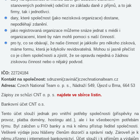
stanovených podmínek) odečíst ze základu daně z příjmů, a to jak
firmy, tak i jednotlivci.
dary, které společnost (jako nezisková organizace) dostane,
nepodléhají zdanění.
jako registrovaná organizace můžeme snáze jednat s médii i
organizacemi, které by nám mohli pomoci s naší činností.
pro ty, co se obávají, že naše činnost je jakkoliv pro někoho zisková,
máme formu, která je kdykoliv revidovatelná. Mohou si jasně přečíst
co je cílem společnosti a zjistit, že se opravdu nejedná o žádnou
ziskovou činnost nebo o nějaký podvod.
IČO:
22724184
Kontakt na společnost:
sdruzeni(zavináč)czechnationalteam.cz
Adresa:
Czech National Team o. p. s., Nádraží 549, Újezd u Brna, 664 53
Zápisy ze schůzi CNT o. p. s.
najdete ve sbírce listin.
Bankovní účet CNT o.s.
Tento účet slouží jednak pro vnitřní potřeby společnosti (příspěvky na
provoz, platba domény, hostingu atd..), ale i ke všeobecným potřebám
týmu. Byl založen u FIO banky a má k němu přístup ředitel společnosti.
Veškeré výdaje jsou hlášeny členům dozorčí a správní rady. Zároveň je k
němu zřízeno i internetové bankovnictví. Účet slouží i k příjmům a výdajům