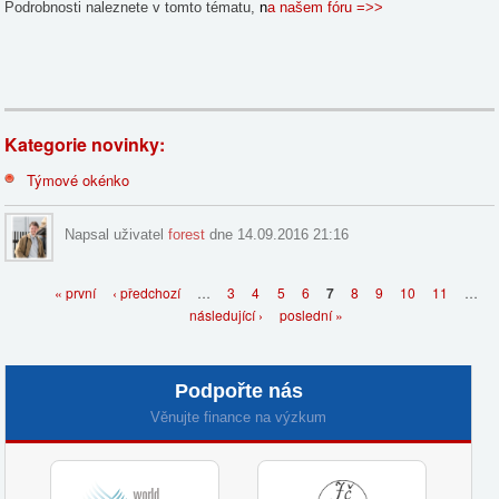
Podrobnosti naleznete v tomto tématu,
n
a našem fóru =>>
Kategorie novinky:
Týmové okénko
Napsal uživatel
forest
dne 14.09.2016 21:16
Stránky
« první
‹ předchozí
…
3
4
5
6
7
8
9
10
11
…
následující ›
poslední »
Podpořte nás
Věnujte finance na výzkum