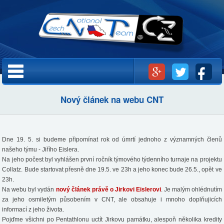
Přejít k
hlavnímu
obsahu
Hlavní menu
Nový článek na webu CNT
Dne 19. 5. si budeme připomínat rok od úmrtí jednoho z významných členů
našeho týmu - Jiřího Eislera.
Na jeho počest byl vyhlášen první ročník týmového týdenního turnaje na projektu
Collatz. Bude startovat přesně dne 19.5. ve 23h a jeho konec bude 26.5., opět ve
23h.
Na webu byl vydán
nový článek právě o Jirkovi Eislerovi
. Je malým ohlédnutím
za jeho osmiletým působením v CNT, ale obsahuje i mnoho doplňujicích
informací z jeho života.
Pojďme všichni po Pentathlonu uctít Jirkovu památku, alespoň několika kredity