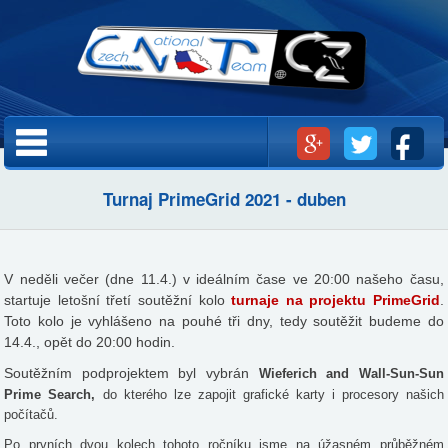
Přejít k
hlavnímu
obsahu
Hlavní menu
Turnaj PrimeGrid 2021 - duben
V neděli večer (dne 11.4.) v ideálním čase ve 20:00 našeho času,
startuje letošní třetí soutěžní kolo
turnaje na projektu PrimeGrid
.
Toto kolo je vyhlášeno na pouhé tři dny, tedy soutěžit budeme do
14.4., opět do 20:00 hodin.
Soutěžním podprojektem byl vybrán
Wieferich and Wall-Sun-Sun
Prime Search,
do kterého lze zapojit grafické karty i procesory našich
počítačů.
Po prvních dvou kolech tohoto ročníku jsme na úžasném průběžném