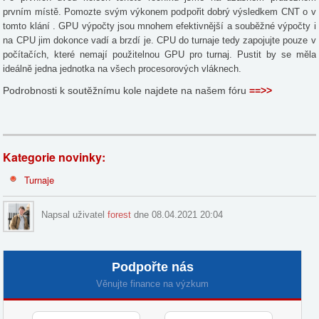
prvním místě. Pomozte svým výkonem podpořit dobrý výsledkem CNT o v
tomto klání . GPU výpočty jsou mnohem efektivnější a souběžné výpočty i
na CPU jim dokonce vadí a brzdí je. CPU do turnaje tedy zapojujte pouze v
počítačích, které nemají použitelnou GPU pro turnaj. Pustit by se měla
ideálně jedna jednotka na všech procesorových vláknech.
Podrobnosti k soutěžnímu kole najdete na našem fóru
==>>
Kategorie novinky:
Turnaje
Napsal uživatel
forest
dne 08.04.2021 20:04
Podpořte nás
Věnujte finance na výzkum