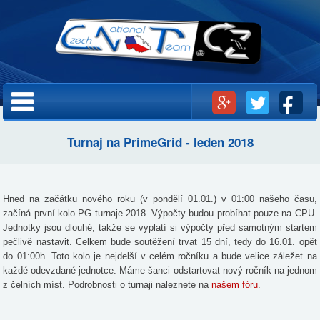
Přejít k
hlavnímu
obsahu
Hlavní menu
Turnaj na PrimeGrid - leden 2018
Hned na začátku nového roku (v pondělí 01.01.) v 01:00 našeho času,
začíná první kolo PG turnaje 2018. Výpočty budou probíhat pouze na CPU.
Jednotky jsou dlouhé, takže se vyplatí si výpočty před samotným startem
pečlivě nastavit. Celkem bude soutěžení trvat 15 dní, tedy do 16.01. opět
do 01:00h. Toto kolo je nejdelší v celém ročníku a bude velice záležet na
každé odevzdané jednotce. Máme šanci odstartovat nový ročník na jednom
z čelních míst. Podrobnosti o turnaji naleznete na
našem fóru
.