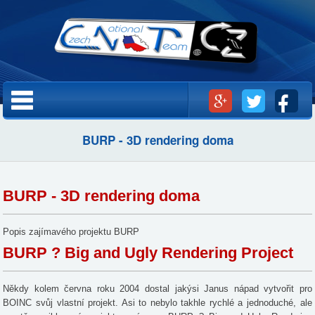
Přejít k
hlavnímu
obsahu
Hlavní menu
BURP - 3D rendering doma
BURP - 3D rendering doma
Popis zajímavého projektu BURP
BURP ? Big and Ugly Rendering Project
Někdy kolem června roku 2004 dostal jakýsi Janus nápad vytvořit pro
BOINC svůj vlastní projekt. Asi to nebylo takhle rychlé a jednoduché, ale