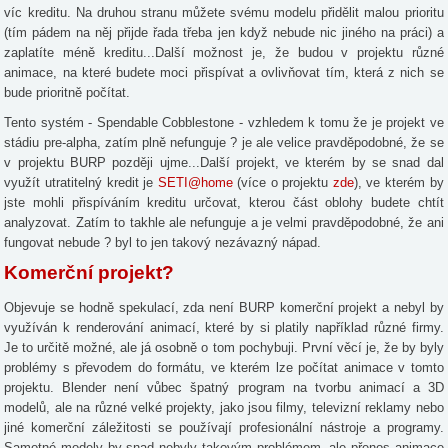
víc kreditu. Na druhou stranu můžete svému modelu přidělit malou prioritu
(tím pádem na něj přijde řada třeba jen když nebude nic jiného na práci) a
zaplatíte méně kreditu...Další možnost je, že budou v projektu různé
animace, na které budete moci přispívat a ovlivňovat tím, která z nich se
bude prioritně počítat.
Tento systém - Spendable Cobblestone - vzhledem k tomu že je projekt ve
stádiu pre-alpha, zatím plně nefunguje ? je ale velice pravděpodobné, že se
v projektu BURP později ujme...Další projekt, ve kterém by se snad dal
využít utratitelný kredit je
SETI@home
(více o projektu
zde
), ve kterém by
jste mohli přispíváním kreditu určovat, kterou část oblohy budete chtít
analyzovat. Zatím to takhle ale nefunguje a je velmi pravděpodobné, že ani
fungovat nebude ? byl to jen takový nezávazný nápad.
Komerční projekt?
Objevuje se hodně spekulací, zda není BURP komerční projekt a nebyl by
využíván k renderování animací, které by si platily například různé firmy.
Je to určitě možné, ale já osobně o tom pochybuji. První věcí je, že by byly
problémy s převodem do formátu, ve kterém lze počítat animace v tomto
projektu. Blender není vůbec špatný program na tvorbu animací a 3D
modelů, ale na různé velké projekty, jako jsou filmy, televizní reklamy nebo
jiné komerční záležitosti se používají profesionální nástroje a programy.
Samotné modely by snad nebyly takovým problémem, ale přenos animace