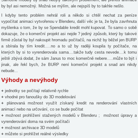
by byl asi nemožný. Možná se mýlím, ale nejspíš by to takhle nešlo.
I kdyby tento problém nehrál roli a někdo si chtěl nechat za peníze
vypočítat animaci vytvořenou v Blenderu, další věc je ta, že byla zavrhnuta
myšlenka o tom, že by se Spendable kredit mohl kupovat. To samo o sobě
dokazuje, že o komerční projekt asi nejde ? jediný způsob, který by takové
firmě zůstal by byl nakoupit hromadu počítačů, na nichž by běžel jen BURP
a sbírala by tím kredit.....no a to už by raději koupila ty počítače, na
kterých by si to vyrenderovala sama....takže tudy cesta nevede....k tomu
ještě zbývá dodat, že sám Janus to moc komerčně nebere.....může to být i
jinak, ale řekl bych, že BURP není komerční projekt a snad ani nikdy
nebude...
Výhody a nevýhody
+
jednotky se počítají relativně rychle
+
vhodné pro fanoušky do 3D modelování
+
plánovaná možnost využít získaný kredit na renderování vlastních
animací nebo na určování, co se bude počítat
+
možnost prohlížení stažených modelů v Blenderu ; možnost úpravy a
vyrenderování doma na svém počítači
+
možnost archivace 3D modelů
+
můžete si prohlížet reálné výsledky