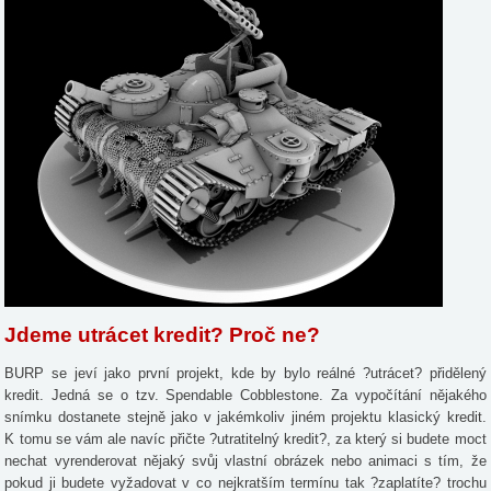
Jdeme utrácet kredit? Proč ne?
BURP se jeví jako první projekt, kde by bylo reálné ?utrácet? přidělený
kredit. Jedná se o tzv. Spendable Cobblestone. Za vypočítání nějakého
snímku dostanete stejně jako v jakémkoliv jiném projektu klasický kredit.
K tomu se vám ale navíc přičte ?utratitelný kredit?, za který si budete moct
nechat vyrenderovat nějaký svůj vlastní obrázek nebo animaci s tím, že
pokud ji budete vyžadovat v co nejkratším termínu tak ?zaplatíte? trochu