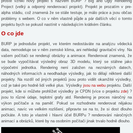
prostě vznikl nový projekt s názvem BURP ? Big and Ugly Rendering
Project (velký a odporný renderovací projekt). Projekt je prozatím v pre-
alpha stádiu, což znamená že se stále testuje, je málo práce a jsou občas
problémy s webem. O co v něm vlastně půjde a pár dalších věcí o tomto
projektu bych se pokusil nastínit v následujícím krátkém článku.
O co jde
BURP je jednoduše projekt, ve kterém nedostáváte na analýzu vědecká
data, nemodeluje se v něm zemské klima, ani nehledají gravitační vlny. Na
vašem počítači se renderují obrázky a animace. Renderovat znamená, že
se bude vypočítávat výsledný obraz 3D modelu, který se stáhne jako
výpočetní jednotka. Rendering není založen na neznámých datech,
náhodných informacích a neodhaduje výsledky, jak to dělají některé další
projekty. Na rozdíl od jiných projektů jsou proto vidět okamžité výsledky,
což je také pro hodně lidí velké plus. Výsledky
jsou na webu
projektu. Další
projekt, kde si můžete prohlížet výsledky je CPDN (více o projektu
zde
) ?
jsou to různé údaje, teplotní grafy atd. Rendering je proces náročný na
výkon počítače a na paměť. Pokud se rozhodnete renderovat nějakou
animaci, navíc ve velkém rozlišení, připravte se na to, že si dost dlouho
počkáte. A toto je vlastně i hlavní účel BURPu ? renderování náročných
animací a obrázků, které by na osobním počítači jinak trvalo hodně dlouho.