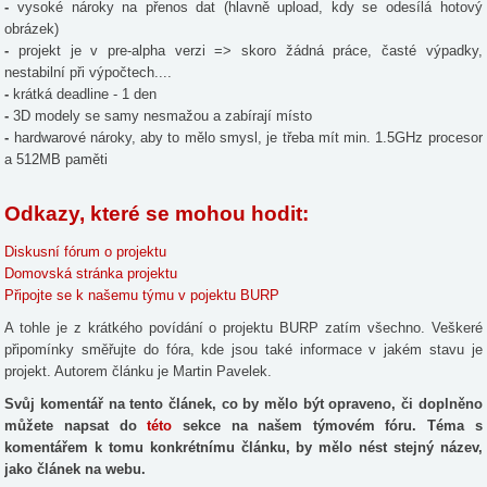
-
vysoké nároky na přenos dat (hlavně upload, kdy se odesílá hotový
obrázek)
-
projekt je v pre-alpha verzi => skoro žádná práce, časté výpadky,
nestabilní při výpočtech....
-
krátká deadline - 1 den
-
3D modely se samy nesmažou a zabírají místo
-
hardwarové nároky, aby to mělo smysl, je třeba mít min. 1.5GHz procesor
a 512MB paměti
Odkazy, které se mohou hodit:
Diskusní fórum o projektu
Domovská stránka projektu
Připojte se k našemu týmu v pojektu BURP
A tohle je z krátkého povídání o projektu BURP zatím všechno. Veškeré
připomínky směřujte do fóra, kde jsou také informace v jakém stavu je
projekt. Autorem článku je Martin Pavelek.
Svůj komentář na tento článek, co by mělo být opraveno, či doplněno
můžete napsat do
této
sekce na našem týmovém fóru. Téma s
komentářem k tomu konkrétnímu článku, by mělo nést stejný název,
jako článek na webu.