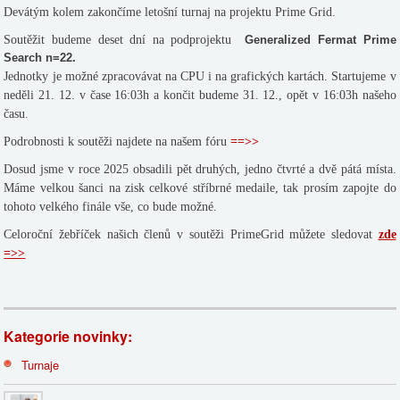
Devátým kolem zakončíme letošní turnaj na projektu Prime Grid.
Soutěžit budeme deset dní na podprojektu
Generalized Fermat Prime
Search n=22.
Jednotky je možné zpracovávat na CPU i na grafických kartách.
Startujeme v
neděli 21. 12. v čase 16:03h a končit budeme 31. 12., opět v 16:03h našeho
času.
Podrobnosti k soutěži najdete na našem fóru
==>>
Dosud jsme v roce 2025 obsadili pět druhých, jedno čtvrté a dvě pátá místa.
Máme velkou šanci na zisk celkové stříbrné medaile, tak prosím zapojte do
tohoto velkého finále vše, co bude možné.
Celoroční žebříček našich členů v soutěži PrimeGrid můžete sledovat
zde
=>>
Kategorie novinky:
Turnaje