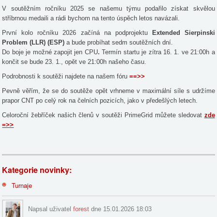
V soutěžním ročníku 2025 se našemu týmu podařilo získat skvělou
stříbrnou medaili a rádi bychom na tento úspěch letos navázali.
První kolo ročníku 2026 začíná na podprojektu
Extended Sierpinski
Problem (LLR) (ESP)
a bude probíhat sedm soutěžních dní.
Do boje je možné zapojit jen CPU
.
Termín startu je zítra 16. 1. ve 21:00h a
končit se bude 23. 1., opět ve 21:00h našeho času.
Podrobnosti k soutěži najdete na našem fóru
==>>
Pevně věřím, že se do soutěže opět vrhneme v maximální síle s udržíme
prapor CNT po celý rok na čelních pozicích, jako v předešlých letech.
Celoroční žebříček našich členů v soutěži PrimeGrid můžete sledovat
zde
=>>
Kategorie novinky:
Turnaje
Napsal uživatel
forest
dne 15.01.2026 18:03