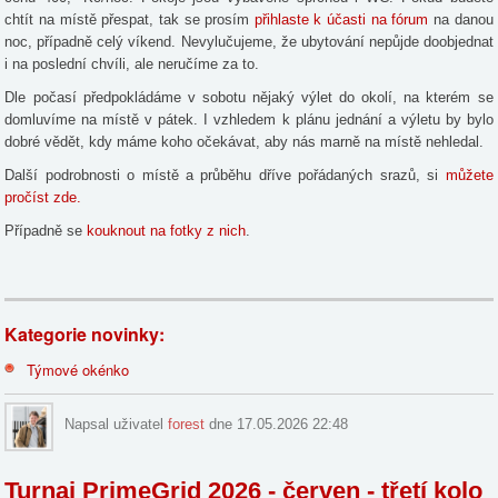
chtít na místě přespat, tak se prosím
přihlaste k účasti na fórum
na danou
noc, případně celý víkend. Nevylučujeme, že ubytování nepůjde doobjednat
i na poslední chvíli, ale neručíme za to.
Dle počasí předpokládáme v sobotu nějaký výlet do okolí, na kterém se
domluvíme na místě v pátek. I vzhledem k plánu jednání a výletu by bylo
dobré vědět, kdy máme koho očekávat, aby nás marně na místě nehledal.
Další podrobnosti o místě a průběhu dříve pořádaných srazů, si
můžete
pročíst zde.
Případně se
kouknout na fotky z nich
.
Kategorie novinky:
Týmové okénko
Napsal uživatel
forest
dne 17.05.2026 22:48
Turnaj PrimeGrid 2026 - červen - třetí kolo