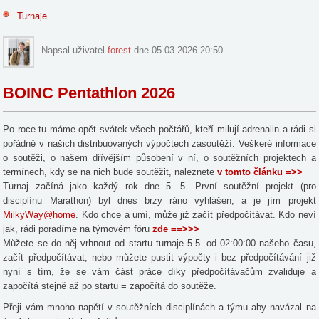
Turnaje
Napsal uživatel
forest
dne 05.03.2026 20:50
BOINC Pentathlon 2026
Po roce tu máme opět svátek všech počtářů, kteří milují adrenalin a rádi si
pořádně v našich distribuovaných výpočtech zasoutěží. Veškeré informace
o soutěži, o našem dřívějším působení v ní, o soutěžních projektech a
termínech, kdy se na nich bude soutěžit, naleznete
v tomto článku =>>
Turnaj začíná jako každý rok dne 5. 5. První soutěžní projekt (pro
disciplínu Marathon) byl dnes brzy ráno vyhlášen, a je jím projekt
MilkyWay@home
. Kdo chce a umí, může již začít předpočítávat. Kdo neví
jak, rádi poradíme na týmovém fóru
zde ==>>>
Můžete se do něj vrhnout od startu turnaje 5.5. od 02:00:00 našeho času,
začít předpočítávat, nebo můžete pustit výpočty i bez předpočítávání již
nyní s tím, že se vám část práce díky předpočítávačům zvaliduje a
započítá stejně až po startu = započítá do soutěže.
Přeji vám mnoho napětí v soutěžních disciplínách a týmu aby navázal na