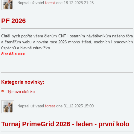
Napsal uživatel
forest
dne 18.12.2025 21:25
PF 2026
Chtěl bych popřát všem členům CNT i ostatním návštěvníkům našeho fóra
a čtenářům webu v novém roce 2026 mnoho štěstí, osobních i pracovních
úspěchů a hlavně zdravíčko.
číst dále >>>
Kategorie novinky:
Týmové okénko
Napsal uživatel
forest
dne 31.12.2025 15:00
Turnaj PrimeGrid 2026 - leden - první kolo