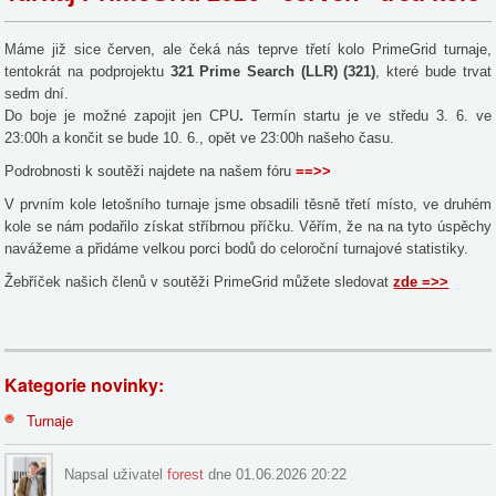
Máme již sice červen, ale čeká nás teprve třetí kolo PrimeGrid turnaje,
tentokrát na podprojektu
321 Prime Search (LLR) (321)
, které bude trvat
sedm dní.
Do boje je možné zapojit jen CPU
.
Termín startu je ve středu 3. 6. ve
23:00h a končit se bude 10. 6., opět ve 23:00h našeho času.
Podrobnosti k soutěži najdete na našem fóru
==>>
V prvním kole letošního turnaje jsme obsadili těsně třetí místo, ve druhém
kole se nám podařilo získat stříbrnou příčku. Věřím, že na na tyto úspěchy
navážeme a přidáme velkou porci bodů do celoroční turnajové statistiky.
Žebříček našich členů v soutěži PrimeGrid můžete sledovat
zde =>>
Kategorie novinky:
Turnaje
Napsal uživatel
forest
dne 01.06.2026 20:22