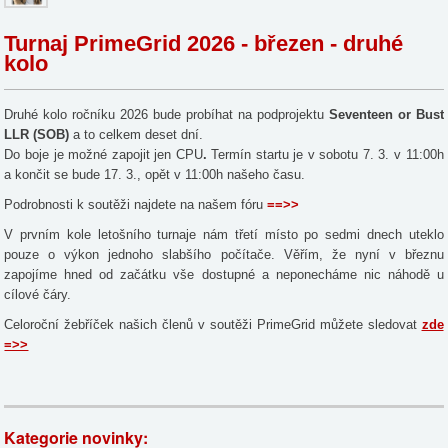
Turnaj PrimeGrid 2026 - březen - druhé
kolo
Druhé kolo ročníku 2026 bude probíhat na podprojektu
Seventeen or Bust
LLR (SOB)
a to celkem deset dní.
Do boje je možné zapojit jen CPU
.
Termín startu je v sobotu 7. 3. v 11:00h
a končit se bude 17. 3., opět v 11:00h našeho času.
Podrobnosti k soutěži najdete na našem fóru
==>>
V prvním kole letošního turnaje nám třetí místo po sedmi dnech uteklo
pouze o výkon jednoho slabšího počítače. Věřím, že nyní v březnu
zapojíme hned od začátku vše dostupné a neponecháme nic náhodě u
cílové čáry.
Celoroční žebříček našich členů v soutěži PrimeGrid můžete sledovat
zde
=>>
Kategorie novinky: