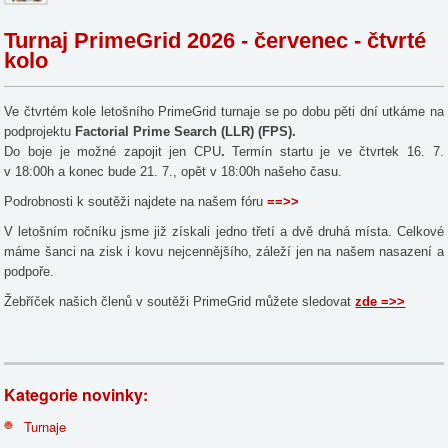
Turnaj PrimeGrid 2026 - červenec - čtvrté
kolo
Ve čtvrtém kole letošního PrimeGrid turnaje se po dobu pěti dní utkáme na
podprojektu
Factorial Prime Search (LLR) (FPS).
Do boje je možné zapojit jen CPU
.
Termín startu je ve čtvrtek 16. 7.
v 18:00h a konec bude 21. 7., opět v 18:00h našeho času.
Podrobnosti k soutěži najdete na našem fóru
==>>
V letošním ročníku jsme již získali jedno třetí a dvě druhá místa. Celkové
máme šanci na zisk i kovu nejcennějšího, záleží jen na našem nasazení a
podpoře.
Žebříček našich členů v soutěži PrimeGrid můžete sledovat
zde =>>
Kategorie novinky:
Turnaje