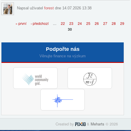
Napsal uživatel
forest
dne 14.07.2026 13:38
Stránky
« první
‹ předchozí
…
22
23
24
25
26
27
28
29
30
Podpořte nás
Věnujte finance na výzkum
Created by
&
Meharts
© 2026