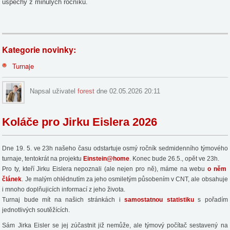
úspěchy z minulých ročníků.
Kategorie novinky:
Turnaje
Napsal uživatel
forest
dne 02.05.2026 20:11
Koláče pro Jirku Eislera 2026
Dne 19. 5.
ve 23h našeho času odstartuje osmý ročník sedmidenního týmového
turnaje, tentokrát na projektu
Einstein@home
. Konec bude 26.5., opět ve 23h.
Pro ty, kteří Jirku Eislera nepoznali (ale nejen pro ně), máme na webu
o něm
článek
. Je malým ohlédnutím za jeho osmiletým působením v CNT, ale obsahuje
i mnoho doplňujicích informací z jeho života.
Turnaj bude mít na našich stránkách i
samostatnou statistiku
s pořadím
jednotlivých soutěžících.
Sám Jirka Eisler se jej zúčastnit již nemůže, ale týmový počítač sestavený na