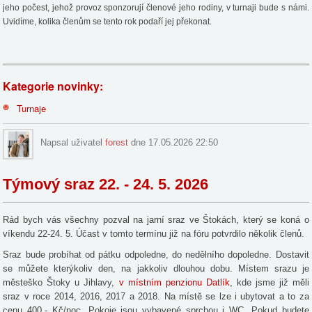
jeho počest, jehož provoz sponzorují členové jeho rodiny, v turnaji bude s námi.
Uvidíme, kolika členům se tento rok podaří jej překonat.
Kategorie novinky:
Turnaje
Napsal uživatel
forest
dne 17.05.2026 22:50
Týmový sraz 22. - 24. 5. 2026
Rád bych vás všechny pozval na jarní sraz ve Štokách, který se koná o
víkendu 22-24. 5. Účast v tomto termínu již na fóru potvrdilo několik členů.
Sraz bude probíhat od pátku odpoledne, do nedělního dopoledne. Dostavit
se můžete kterýkoliv den, na jakkoliv dlouhou dobu. Místem srazu je
městeško Štoky u Jihlavy,
v místním penzionu Datlík
, kde jsme již měli
sraz v roce 2014, 2016, 2017 a 2018. Na místě se lze i ubytovat a to za
cenu 400,- Kč/noc. Pokoje jsou vybavené sprchou i WC. Pokud budete