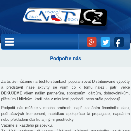
Přejít k
hlavnímu
obsahu
Hlavní menu
Podpořte nás
Za to, že můžeme na těchto stránkách popularizovat Distribuované výpočty
a představit naše aktivity se vším co k tomu náleží, patří velké
DĚKUJEME
všem našim partnerům, sponzorům, dárcům, dobrovolníkům,
přátelům i blízkým, kteří nás v minulosti podpořili nebo stále podporují.
Podpořit nás můžete v mnoha směrech, např. zasláním finančního daru,
počítačových komponent, nabídkou spolupráce či propagace, napsáním
nebo překladem článku a jinými prostředky.
Vážíme si každého příspěvku.