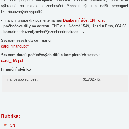
Za Vaši podporu děkujeme. Veškeré získané prostředky použijeme
výhradně na rozvoj a zachování činnosti týmu a další propagaci
Distribuovaných výpočtů.
- finanční příspěvky posílejte na náš
Bankovní účet CNT o.s.
-
počítačové díly na adresu:
CNT o.s., Nádraží 549, Újezd u Brna, 664 53
-
kontakt:
sdruzeni(zavináč)czechnationalteam.cz
Seznam všech dárců financí
darci_financi.pdf
Seznam dárců počítačových dílů a kompletních sestav:
darci_HW.pdf
Finanční okénko
Finance společnosti :
31.702,- Kč
Rubrika:
CNT