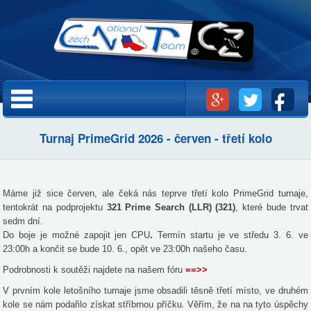
Přejít k
hlavnímu
obsahu
Hlavní menu
Turnaj PrimeGrid 2026 - červen - třetí kolo
Máme již sice červen, ale čeká nás teprve třetí kolo PrimeGrid turnaje,
tentokrát na podprojektu
321 Prime Search (LLR) (321)
, které bude trvat
sedm dní.
Do boje je možné zapojit jen CPU
.
Termín startu je ve středu 3. 6. ve
23:00h a končit se bude 10. 6., opět ve 23:00h našeho času.
Podrobnosti k soutěži najdete na našem fóru
==>>
V prvním kole letošního turnaje jsme obsadili těsně třetí místo, ve druhém
kole se nám podařilo získat stříbrnou příčku. Věřím, že na na tyto úspěchy