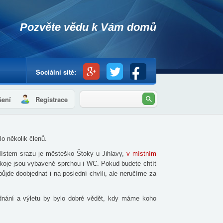
Pozvěte vědu k Vám domů
Sociální sítě:
Hledat
šení
Registrace
Vyhledávání
lo několik členů.
 Místem srazu je městeško Štoky u Jihlavy,
v místním
Pokoje jsou vybavené sprchou i WC. Pokud budete chtít
jde doobjednat i na poslední chvíli, ale neručíme za
dnání a výletu by bylo dobré vědět, kdy máme koho