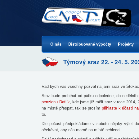
O nás
Distribuované výpočty
Projekty
Hlavní menu
Týmový sraz 22. - 24. 5. 2
Rád bych vás všechny pozval na jarní sraz ve Štokách,
Sraz bude probíhat od pátku odpoledne, do nedělníh
penzionu Datlík
, kde jsme již měli sraz v roce 2014,
na místě přespat, tak se prosím
přihlaste k účasti n
to.
Dle počasí předpokládáme v sobotu nějaký výlet d
očekávat, aby nás marně na místě nehledal.