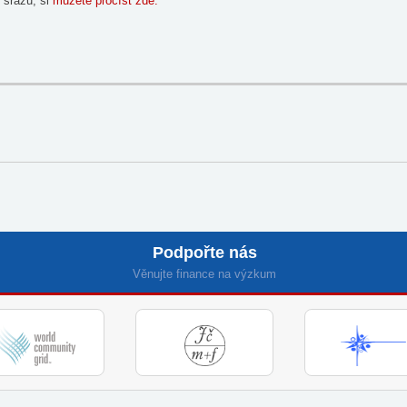
 srazů, si
můžete pročíst zde.
Podpořte nás
Věnujte finance na výzkum