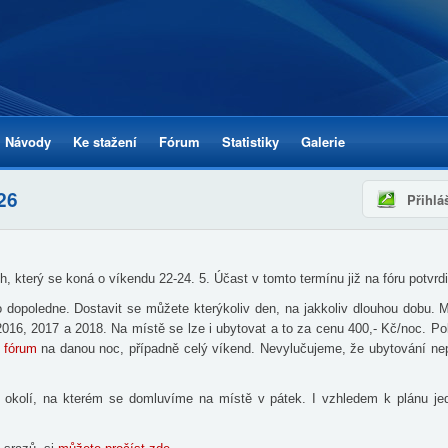
Přejít k
hlavnímu
obsahu
Návody
Ke stažení
Fórum
Statistiky
Galerie
026
Přihlá
 který se koná o víkendu 22-24. 5. Účast v tomto termínu již na fóru potvrdi
o dopoledne. Dostavit se můžete kterýkoliv den, na jakkoliv dlouhou dobu.
 2016, 2017 a 2018. Na místě se lze i ubytovat a to za cenu 400,- Kč/noc. 
a fórum
na danou noc, případně celý víkend. Nevylučujeme, že ubytování nepů
o okolí, na kterém se domluvíme na místě v pátek. I vzhledem k plánu je